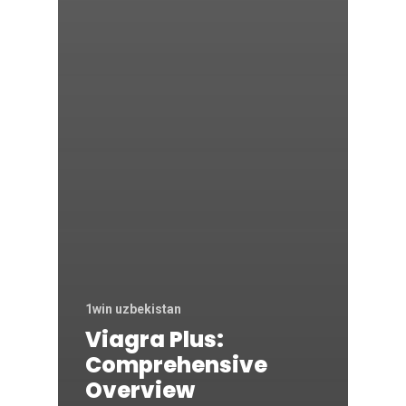
1win uzbekistan
Viagra Plus:
Comprehensive
Overview