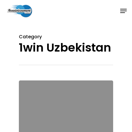
Skip
Men
to
main
content
Category
1win Uzbekistan