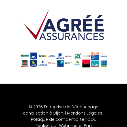
© 2026 Entreprise de Débouchage
canalisation à Dijon. |
Mentions Légales
|
Politique de confidentialité
|
CGU
| Réalisé par
Webmaster Paris